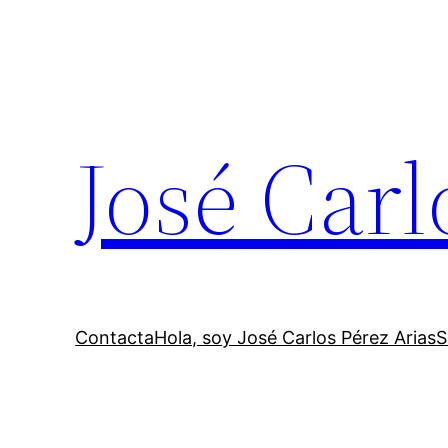
Saltar
al
contenido
José Carl
Contacta
Hola, soy José Carlos Pérez Arias
S