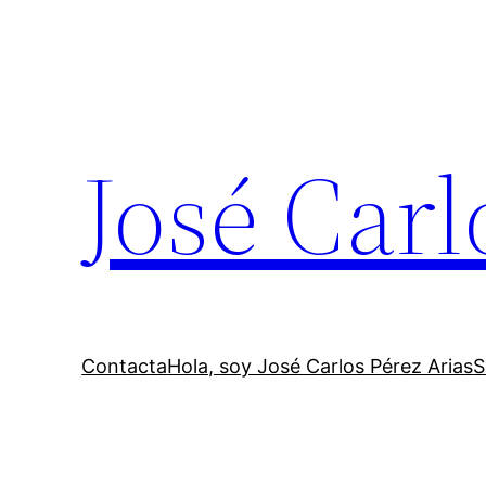
Saltar
al
contenido
José Carl
Contacta
Hola, soy José Carlos Pérez Arias
S