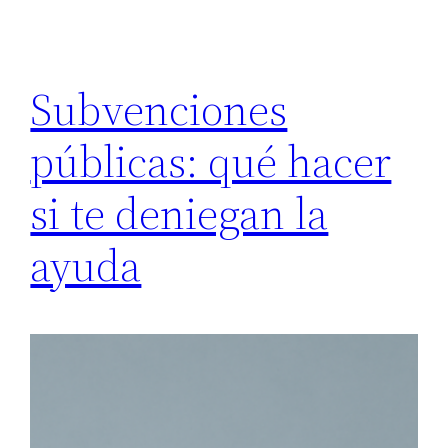
Subvenciones
públicas: qué hacer
si te deniegan la
ayuda